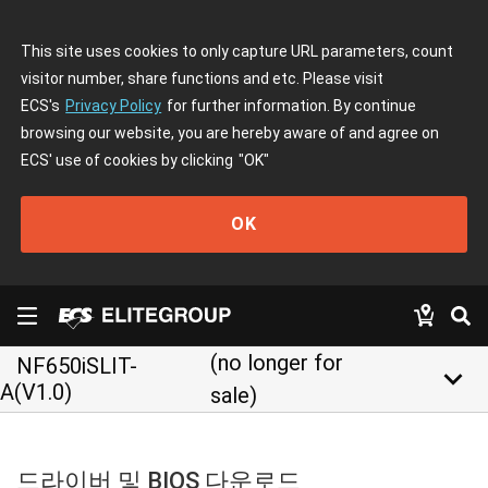
This site uses cookies to only capture URL parameters, count
visitor number, share functions and etc. Please visit
ECS's
Privacy Policy
for further information. By continue
browsing our website, you are hereby aware of and agree on
ECS' use of cookies by clicking
"OK"
OK
(no longer for
NF650iSLIT-
keyboard_arrow_down
A(V1.0)
sale)
드라이버 및 BIOS 다운로드