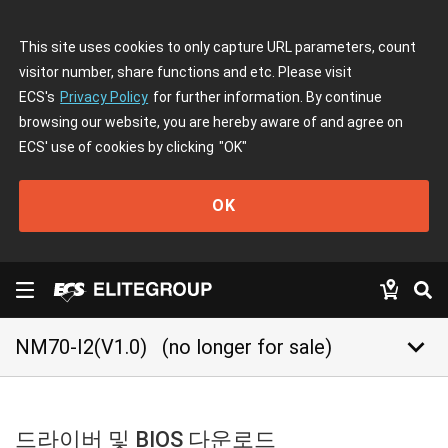
This site uses cookies to only capture URL parameters, count
visitor number, share functions and etc. Please visit
ECS's
Privacy Policy
for further information. By continue
browsing our website, you are hereby aware of and agree on
ECS' use of cookies by clicking
"OK"
OK
keyboard_arrow_down
NM70-I2(V1.0)
(no longer for sale)
드라이버 및 BIOS 다운로드