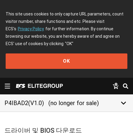
This site uses cookies to only capture URL parameters, count
visitor number, share functions and etc. Please visit
ECS's
Privacy Policy
for further information. By continue
browsing our website, you are hereby aware of and agree on
ECS' use of cookies by clicking
"OK"
OK
keyboard_arrow_down
P4IBAD2(V1.0)
(no longer for sale)
드라이버 및 BIOS 다운로드