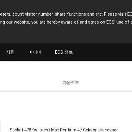
ters, count visitor number, share functions and etc. Please visit E
ing our website, you are hereby aware of and agree on ECS' use of 
지원
미디어
ECS 정보
다운로드
Socket 478 for latest Intel Pentium 4 / Celeron processor