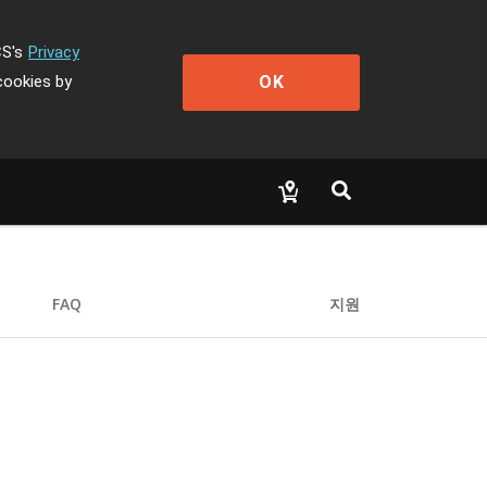
CS's
Privacy
OK
cookies by
FAQ
지원