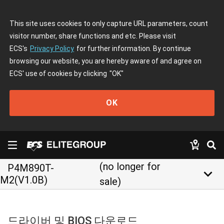
This site uses cookies to only capture URL parameters, count
visitor number, share functions and etc. Please visit
ECS's
Privacy Policy
for further information. By continue
browsing our website, you are hereby aware of and agree on
ECS' use of cookies by clicking
"OK"
OK
(no longer for
P4M890T-
keyboard_arrow_down
M2(V1.0B)
sale)
드라이버 및 BIOS 다운로드