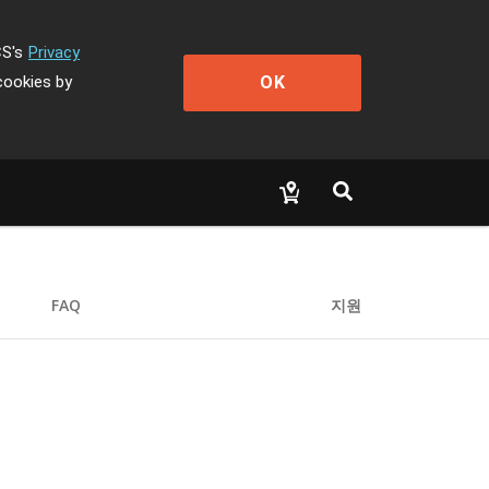
CS's
Privacy
OK
cookies by
FAQ
지원