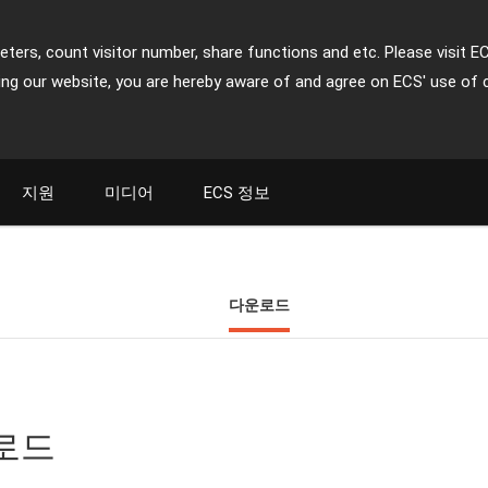
ters, count visitor number, share functions and etc. Please visit E
ing our website, you are hereby aware of and agree on ECS' use of 
지원
미디어
ECS 정보
다운로드
운로드