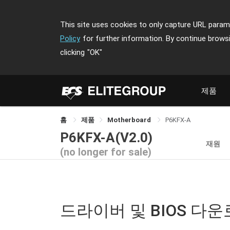
This site uses cookies to only capture URL parame
Policy
for further information. By continue brows
clicking
"OK"
제품
홈
제품
Motherboard
P6KFX-A
P6KFX-A(V2.0)
재원
(no longer for sale)
드라이버 및 BIOS 다