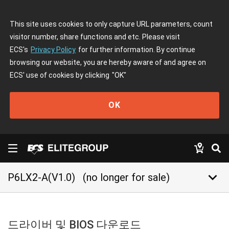
This site uses cookies to only capture URL parameters, count
visitor number, share functions and etc. Please visit
ECS's
Privacy Policy
for further information. By continue
browsing our website, you are hereby aware of and agree on
ECS' use of cookies by clicking
"OK"
OK
keyboard_arrow_down
P6LX2-A(V1.0)
(no longer for sale)
드라이버 및 BIOS 다운로드