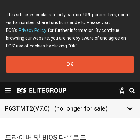
This site uses cookies to only capture URL parameters, count
visitor number, share functions and etc. Please visit
ECS's
Privacy Policy
for further information. By continue
browsing our website, you are hereby aware of and agree on
ECS' use of cookies by clicking
"OK"
OK
keyboard_arrow_down
P6STMT2(V7.0)
(no longer for sale)
드라이버 및 BIOS 다운로드