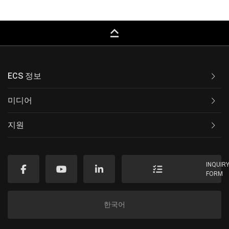
keyboard_capslock
ECS 정보
미디어
지원
INQUIR
FORM
한국어