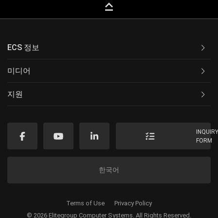
keyboard_capslock
ECS 정보
미디어
지원
INQUIR
FORM
한국어
Terms of Use
Privacy Policy
© 2026 Elitegroup Computer Systems. All Rights Reserved.