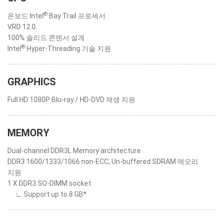
®
온보드 Intel
Bay Trail 프로세서
VRD 12.0
100% 솔리드 콘덴서 설계
®
Intel
Hyper-Threading 기술 지원
GRAPHICS
Full HD 1080P Blu-ray / HD-DVD 재생 지원
MEMORY
Dual-channel DDR3L Memory architecture
DDR3 1600/1333/1066 non-ECC, Un-buffered SDRAM 메모리
지원
1 X DDR3 SO-DIMM socket
∟ Support up to 8 GB*