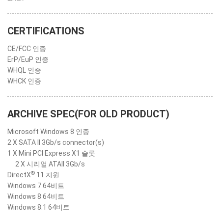
CERTIFICATIONS
CE/FCC 인증
ErP/EuP 인증
WHQL 인증
WHCK 인증
ARCHIVE SPEC(FOR OLD PRODUCT)
Microsoft Windows 8 인증
2 X SATA II 3Gb/s connector(s)
1 X Mini PCI Express X1 슬롯
2 X 시리얼 ATAII 3Gb/s
®
DirectX
11 지원
Windows 7 64비트
Windows 8 64비트
Windows 8.1 64비트