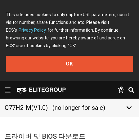
This site uses cookies to only capture URL parameters, count
visitor number, share functions and etc. Please visit
ECS's
Privacy Policy
for further information. By continue
browsing our website, you are hereby aware of and agree on
ECS' use of cookies by clicking
"OK"
OK
keyboard_arrow_down
Q77H2-M(V1.0)
(no longer for sale)
드라이버 및 BIOS 다운로드