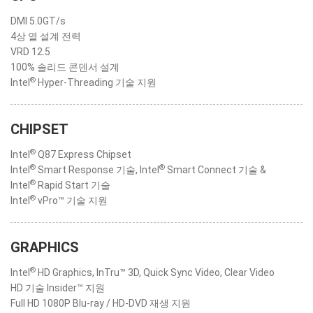
DMI 5.0GT/s
4상 열 설계 전력
VRD 12.5
100% 솔리드 콘덴서 설계
®
Intel
Hyper-Threading 기술 지원
CHIPSET
®
Intel
Q87 Express Chipset
®
®
Intel
Smart Response 기술, Intel
Smart Connect 기술 &
®
Intel
Rapid Start 기술
®
Intel
vPro™ 기술 지원
GRAPHICS
®
Intel
HD Graphics, InTru™ 3D, Quick Sync Video, Clear Video
HD 기술 Insider™ 지원
Full HD 1080P Blu-ray / HD-DVD 재생 지원