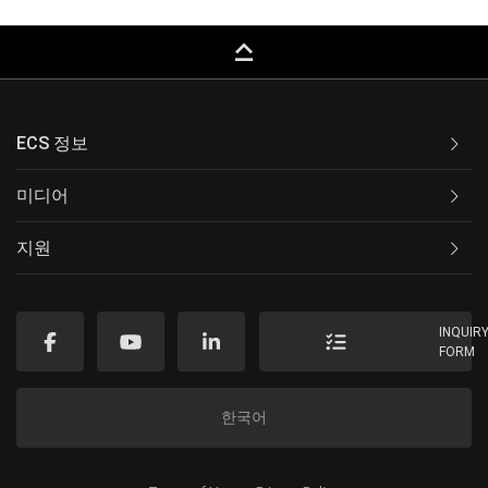
keyboard_capslock
ECS 정보
미디어
지원
INQUIR
FORM
한국어