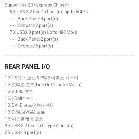
Support by Q87 Express Chipset
6 X USB 3.2 Gen 1x1 port(s) up to 5Gb/s
----
Back Panel 4 port(s)
----
Onboard 2 port(s)
7 X USB2.0 port(s) Up to 480 Mb/s
----
Back Panel 2 port(s)
----
Onboard 5 port(s)
REAR PANEL I/O
1 X PS/2 키보드 & PS/2 마우스 커넥터
1 X 오디오 포트(Line Out/Line In/Mic In)
1 X RJ-45 포트
1 X HDMI™ 포트
1 X DVI-D 포트(선택사항)
1 X D-Sub(VGA) 포트
1 X 디스플레이 포트
4 X USB 3.2 Gen 1x1 Type A port(s)
2 X USB2.0 port(s)