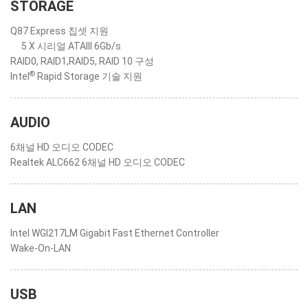
STORAGE
Q87 Express 칩셋 지원
5 X 시리얼 ATAIII 6Gb/s
RAID0, RAID1,RAID5, RAID 10 구성
®
Intel
Rapid Storage 기술 지원
AUDIO
6채널 HD 오디오 CODEC
Realtek ALC662 6채널 HD 오디오 CODEC
LAN
Intel WGI217LM Gigabit Fast Ethernet Controller
Wake-On-LAN
USB