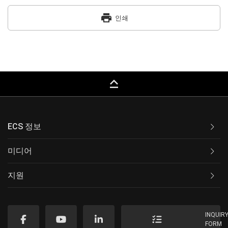
print
인쇄
keyboard_capslock
ECS 정보
미디어
지원
INQUIR
FORM