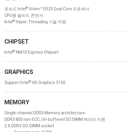
®
온보드 Intel
Atom™ D525 Dual Core 프로세서
CPU용 솔리드 콘덴서
®
Intel
Hyper-Threading 기술 지원
CHIPSET
®
Intel
NM10 Express Chipset
GRAPHICS
®
Support Intel
HD Graphics 3150
MEMORY
Single-channel DDR3 Memory architecture
DDR3 800 non-ECC, Un-buffered SO DIMM 메모리 지원
2 X DDR3 SO-DIMM socket