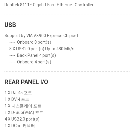
Realtek 8111E Gigabit Fast Ethernet Controller
USB
Support by VIA VX900 Express Chipset
----
Onboard 8 port(s)
8 X USB2.0 port(s) Up to 480 Mb/s
----
Back Panel 4 port(s)
----
Onboard 4 port(s)
REAR PANEL I/O
1 X RJ-45 포트
1 X DVI-I 포트
1 X 디스플레이 포트
1 X D-Sub(VGA) 포트
4 X USB2.0 port(s)
1 X DC-in 커넥터