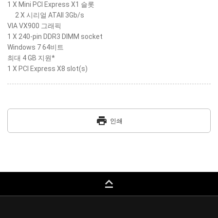
1 X Mini PCI Express X1 슬롯
2 X 시리얼 ATAII 3Gb/s
VIA VX900 그래픽
1 X 240-pin DDR3 DIMM socket
Windows 7 64비트
최대 4 GB 지원*
1 X PCI Express X8 slot(s)
print
인쇄
keyboard_capslock