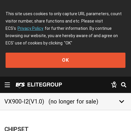
This site uses cookies to only capture URL parameters, count
visitor number, share functions and etc. Please visit
ECS's
Privacy Policy
for further information. By continue
browsing our website, you are hereby aware of and agree on
ECS' use of cookies by clicking
"OK"
OK
keyboard_arrow_down
VX900-I2(V1.0)
(no longer for sale)
CHIPSET