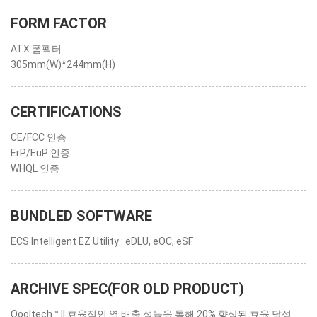
FORM FACTOR
ATX 폼펙터
305mm(W)*244mm(H)
CERTIFICATIONS
CE/FCC 인증
ErP/EuP 인증
WHQL 인증
BUNDLED SOFTWARE
ECS Intelligent EZ Utility : eDLU, eOC, eSF
ARCHIVE SPEC(FOR OLD PRODUCT)
Qooltech™ II 효율적인 열 배출 성능을 통해 20% 향상된 효율 달성