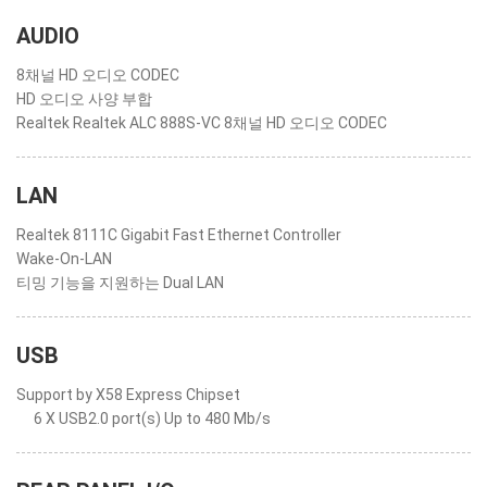
AUDIO
8채널 HD 오디오 CODEC
HD 오디오 사양 부합
Realtek Realtek ALC 888S-VC 8채널 HD 오디오 CODEC
LAN
Realtek 8111C Gigabit Fast Ethernet Controller
Wake-On-LAN
티밍 기능을 지원하는 Dual LAN
USB
Support by X58 Express Chipset
6 X USB2.0 port(s) Up to 480 Mb/s