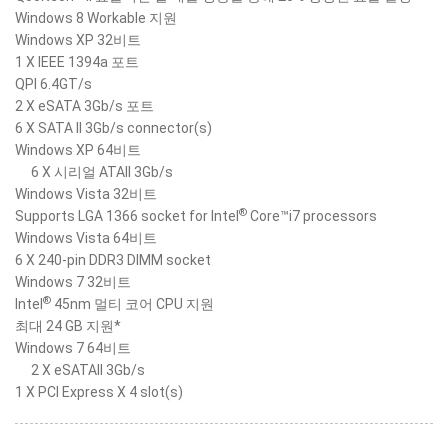
Windows 8 Workable 지원
Windows XP 32비트
1 X IEEE 1394a 포트
QPI 6.4GT/s
2 X eSATA 3Gb/s 포트
6 X SATA II 3Gb/s connector(s)
Windows XP 64비트
6 X 시리얼 ATAII 3Gb/s
Windows Vista 32비트
®
Supports LGA 1366 socket for Intel
Core™i7 processors
Windows Vista 64비트
6 X 240-pin DDR3 DIMM socket
Windows 7 32비트
®
Intel
45nm 멀티 코어 CPU 지원
최대 24 GB 지원*
Windows 7 64비트
2 X eSATAII 3Gb/s
1 X PCI Express X 4 slot(s)