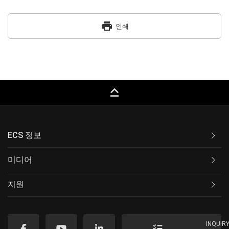
print
인쇄
keyboard_capslock
ECS 정보
미디어
지원
INQUIR