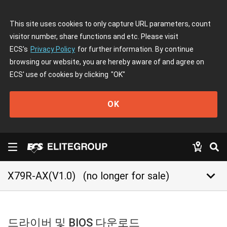
This site uses cookies to only capture URL parameters, count
visitor number, share functions and etc. Please visit
ECS's
Privacy Policy
for further information. By continue
browsing our website, you are hereby aware of and agree on
ECS' use of cookies by clicking
"OK"
OK
keyboard_arrow_down
X79R-AX(V1.0)
(no longer for sale)
드라이버 및 BIOS 다운로드