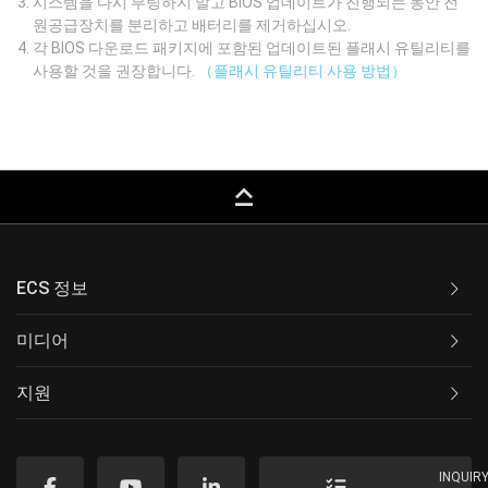
시스템을 다시 부팅하지 말고 BIOS 업데이트가 진행되는 동안 전
원공급장치를 분리하고 배터리를 제거하십시오.
각 BIOS 다운로드 패키지에 포함된 업데이트된 플래시 유틸리티를
사용할 것을 권장합니다.
（플래시 유틸리티 사용 방법）
keyboard_capslock
ECS 정보
미디어
지원
INQUIR