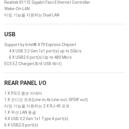
Realtek 8111E Gigabit Fast Ethernet Controller
Wake-On-LAN
티밍 기능을 지원하는 Dual LAN
USB
Support by Intel® X79 Express Chipset
4 X USB 3.2 Gen 1x1 port(s) up to 5Gb/s
6 X USB2.0 port(s) Up to 480 Mb/s
ECS EZ Charger(회색 USB 헤더)
REAR PANEL I/O
1 X PS/2 콤보 커넥터
1 X 오디오 포트(Line-in,4x Line-out, SPDIF out)
티밍 기능을 지원하는 2 X RJ-45 포트
1 X 무선 LAN 동글
4 X USB 3.2 Gen 1x1 Type A port(s)
6 X USB2.0 port(s)