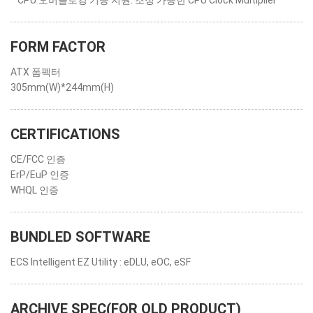
* CPU 오버클로킹 기능 지원: 조정 가능한 CPU Clock Multiplier
FORM FACTOR
ATX 폼펙터
305mm(W)*244mm(H)
CERTIFICATIONS
CE/FCC 인증
ErP/EuP 인증
WHQL 인증
BUNDLED SOFTWARE
ECS Intelligent EZ Utility : eDLU, eOC, eSF
ARCHIVE SPEC(FOR OLD PRODUCT)