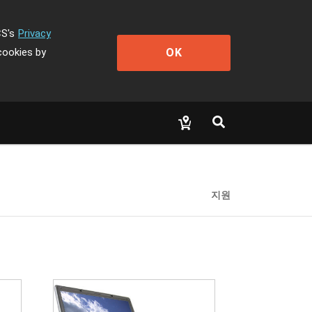
CS's
Privacy
OK
cookies by
지원