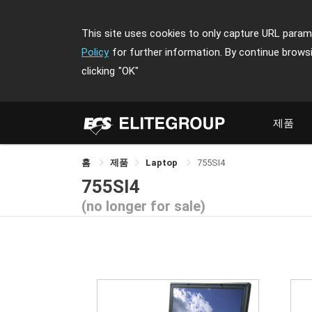
This site uses cookies to only capture URL parame
Policy
for further information. By continue brows
clicking
"OK"
제품
홈
제품
Laptop
755SI4
755SI4
(no longer for sale)