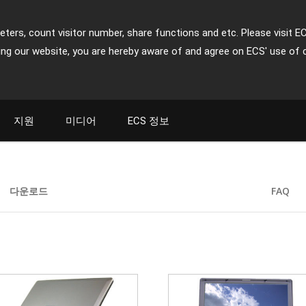
ters, count visitor number, share functions and etc. Please visit E
ing our website, you are hereby aware of and agree on ECS' use of 
지원
미디어
ECS 정보
다운로드
FAQ