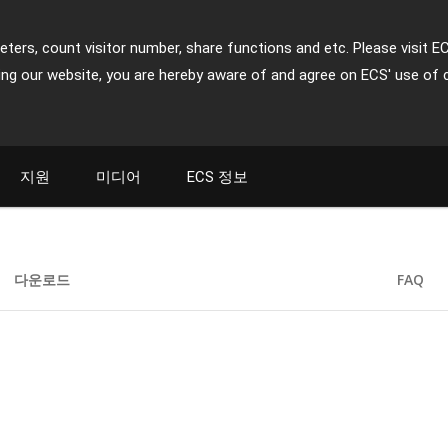
ters, count visitor number, share functions and etc. Please visit E
ing our website, you are hereby aware of and agree on ECS' use of 
지원
미디어
ECS 정보
다운로드
FAQ