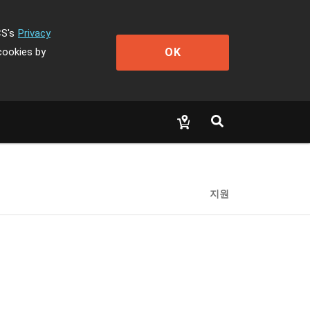
CS's
Privacy
OK
cookies by
지원