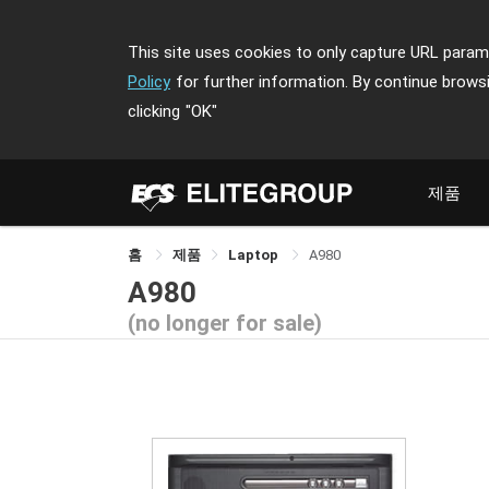
This site uses cookies to only capture URL parame
Policy
for further information. By continue brows
clicking
"OK"
제품
홈
제품
Laptop
A980
A980
(no longer for sale)