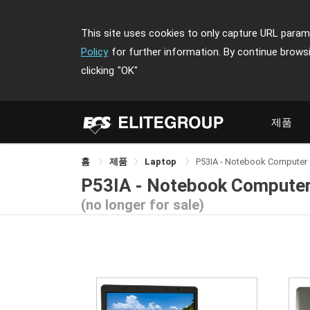
This site uses cookies to only capture URL parame
Policy
for further information. By continue brows
clicking
"OK"
제품
홈
제품
Laptop
P53IA - Notebook Computer
P53IA - Notebook Compute
(no longer for sale)