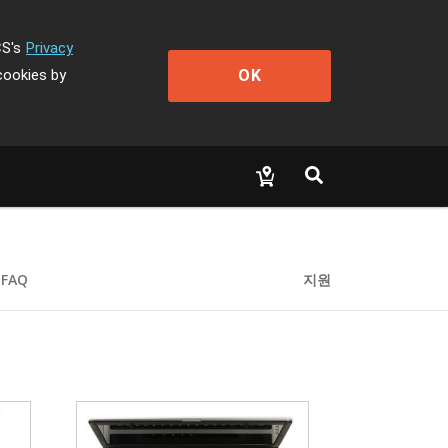
CS's
Privacy
OK
cookies by
FAQ
지원