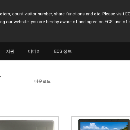
ters, count visitor number, share functions and etc. Please visit E
ing our website, you are hereby aware of and agree on ECS' use of 
지원
미디어
ECS 정보
r
다운로드