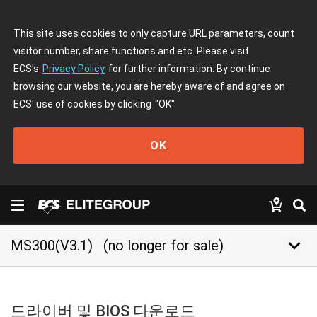
This site uses cookies to only capture URL parameters, count
visitor number, share functions and etc. Please visit
ECS's
Privacy Policy
for further information. By continue
browsing our website, you are hereby aware of and agree on
ECS' use of cookies by clicking
"OK"
OK
keyboard_arrow_down
MS300(V3.1)
(no longer for sale)
드라이버 및 BIOS 다운로드