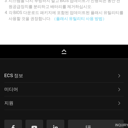
시스템을 다시 부팅하지 말고 BIOS 업데이트가 진행되는 동안 전
원공급장치를 분리하고 배터리를 제거하십시오.
각 BIOS 다운로드 패키지에 포함된 업데이트된 플래시 유틸리티를
사용할 것을 권장합니다.
（플래시 유틸리티 사용 방법）
keyboard_capslock
ECS 정보
미디어
지원
INQUIR