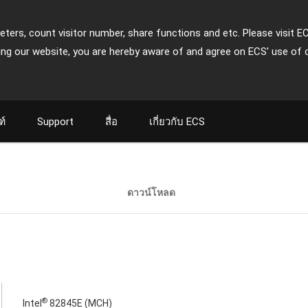
ters, count visitor number, share functions and etc. Please visit E
ing our website, you are hereby aware of and agree on ECS' use of 
ฑ์
Support
สื่อ
เกี่ยวกับ ECS
ดาวน์โหลด
®
Intel
82845E (MCH)