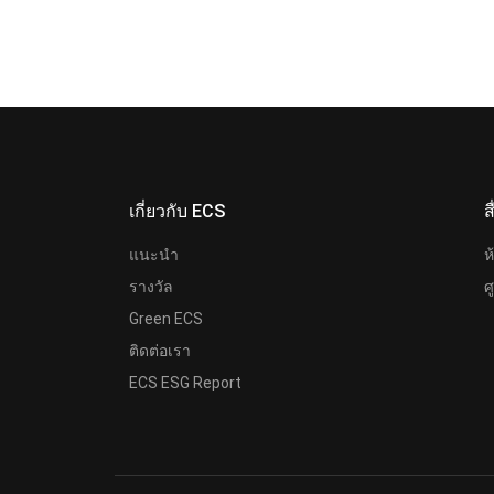
เกี่ยวกับ ECS
ส
แนะนำ
ห
รางวัล
ศ
Green ECS
ติดต่อเรา
ECS ESG Report