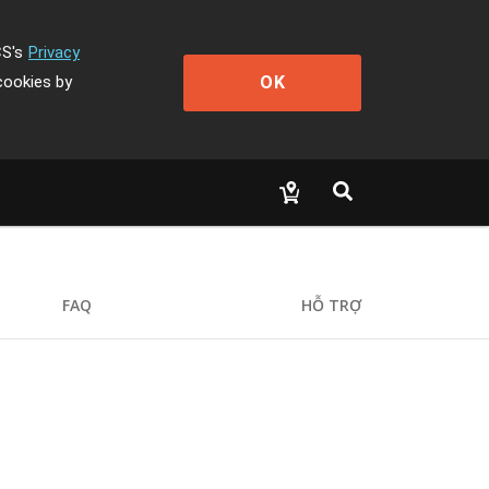
CS's
Privacy
OK
cookies by
FAQ
HỖ TRỢ