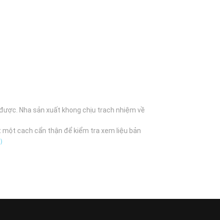
 được. Nha sản xuất khong chịu trach nhiệm về
t một cach cẩn thận để kiểm tra xem liệu bản
B）