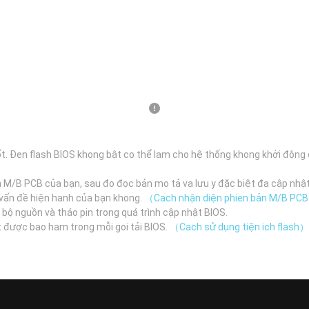
t. Đen flash BIOS khong bật co thể lam cho hệ thống khong khởi động
n M/B PCB của bạn, sau đo đọc bản mo tả va lưu y đặc biệt đa cập nhậ
n vấn đề hiện hanh của bạn khong.
（Cach nhận diện phien bản M/B PC
 bộ nguồn và tháo pin trong quá trình cập nhật BIOS.
t được bao ham trong mỗi goi tải BIOS.
（Cach sử dụng tiện ich flash）