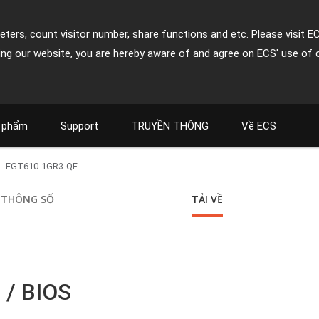
ters, count visitor number, share functions and etc. Please visit E
ing our website, you are hereby aware of and agree on ECS' use of 
 phẩm
Support
TRUYỀN THÔNG
Về ECS
EGT610-1GR3-QF
THÔNG SỐ
TẢI VỀ
 / BIOS