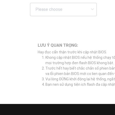
LƯU Ý QUAN TRỌNG:
Hay đọc cẩn thận trước khi cập nhật BIOS.
Khong cập nhật BIOS nếu hệ thống chạy tố
mọi trường hợp đen flash BIOS khong bật.
Trước hết hay biết chắc chắn số phien bả
va lỗi phien bản BIOS mới co lien quan đế
Vui lòng ĐỪNG khởi động lại hệ thống, ngắt
Bạn nen sử dụng tiện ich flash đa cập nhậ