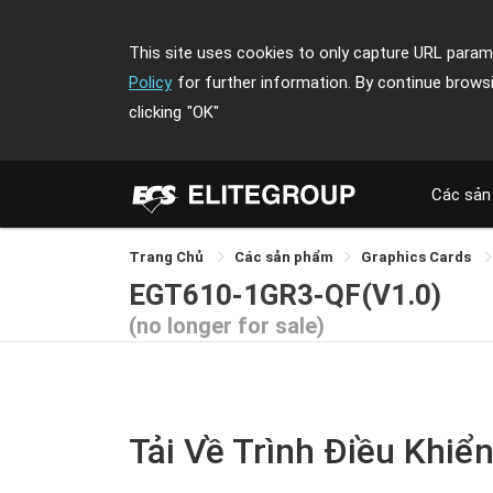
This site uses cookies to only capture URL parame
Policy
for further information. By continue brows
clicking
"OK"
Các sản
Trang Chủ
Các sản phẩm
Graphics Cards
EGT610-1GR3-QF(V1.0)
(no longer for sale)
Tải Về Trình Điều Khiển