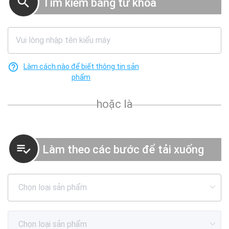
search
Tìm kiếm bằng từ khóa
help_outline
Làm cách nào để biết thông tin sản
phẩm
hoặc là
playlist_add_check
Làm theo các bước để tải xuống