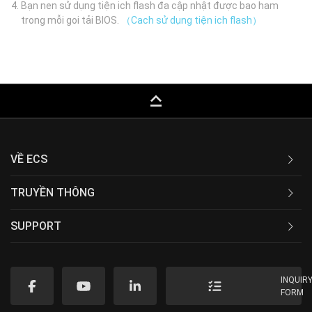
Bạn nen sử dụng tiện ich flash đa cập nhật được bao ham
trong mỗi goi tải BIOS.
（Cach sử dụng tiện ich flash）
keyboard_capslock
VỀ ECS
TRUYỀN THÔNG
SUPPORT
INQUIR
FORM