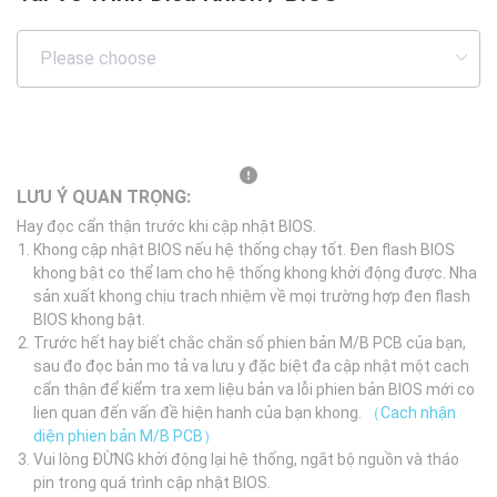
LƯU Ý QUAN TRỌNG:
Hay đọc cẩn thận trước khi cập nhật BIOS.
Khong cập nhật BIOS nếu hệ thống chạy tốt. Đen flash BIOS
khong bật co thể lam cho hệ thống khong khởi động được. Nha
sản xuất khong chịu trach nhiệm về mọi trường hợp đen flash
BIOS khong bật.
Trước hết hay biết chắc chắn số phien bản M/B PCB của bạn,
sau đo đọc bản mo tả va lưu y đặc biệt đa cập nhật một cach
cẩn thận để kiểm tra xem liệu bản va lỗi phien bản BIOS mới co
lien quan đến vấn đề hiện hanh của bạn khong.
（Cach nhận
diện phien bản M/B PCB）
Vui lòng ĐỪNG khởi động lại hệ thống, ngắt bộ nguồn và tháo
pin trong quá trình cập nhật BIOS.