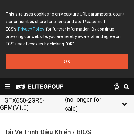
This site uses cookies to only capture URL parameters, count
visitor number, share functions and etc. Please visit
ECS's
Privacy Policy
for further information. By continue
browsing our website, you are hereby aware of and agree on
ECS' use of cookies by clicking
"OK"
OK
(no longer for
GTX650-2GR5-
keyboard_arrow_down
GFM(V1.0)
sale)
Tải Về Trình Điều Khiển / BIOS