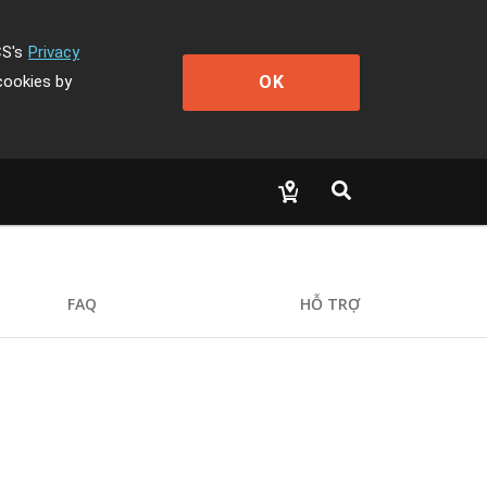
CS's
Privacy
OK
cookies by
FAQ
HỖ TRỢ