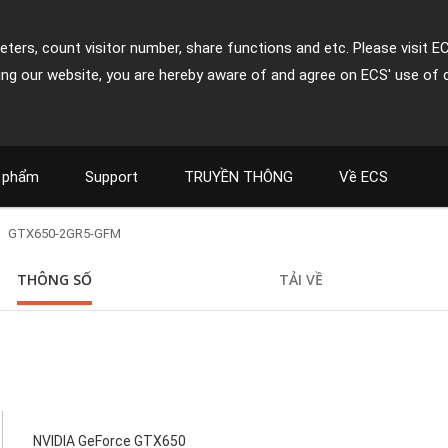
ters, count visitor number, share functions and etc. Please visit E
ing our website, you are hereby aware of and agree on ECS' use of 
 phẩm
Support
TRUYỀN THÔNG
Về ECS
GTX650-2GR5-GFM
THÔNG SỐ
TẢI VỀ
NVIDIA GeForce GTX650