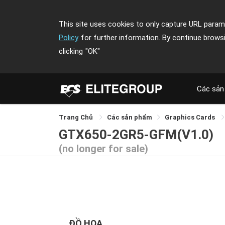
This site uses cookies to only capture URL parame
Policy
for further information. By continue brows
clicking
"OK"
Các sản
Trang Chủ
Các sản phẩm
Graphics Cards
GTX650-2GR5-GFM(V1.0)
(no longer for sale)
ĐỒ HỌA