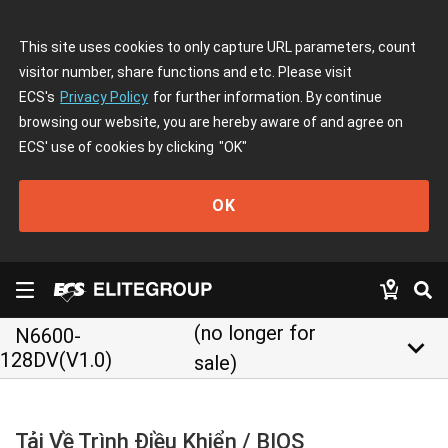
This site uses cookies to only capture URL parameters, count
visitor number, share functions and etc. Please visit
ECS's
Privacy Policy
for further information. By continue
browsing our website, you are hereby aware of and agree on
ECS' use of cookies by clicking
"OK"
OK
(no longer for
N6600-
keyboard_arrow_down
128DV(V1.0)
sale)
Tải Về Trình Điều Khiển / BIOS