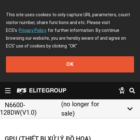
This site uses cookies to only capture URL parameters, count
visitor number, share functions and etc. Please visit
ECS's
Privacy Policy
for further information. By continue
browsing our website, you are hereby aware of and agree on
ECS' use of cookies by clicking
"OK"
OK
(no longer for
N6600-
keyboard_arrow_down
128DW(V1.0)
sale)
GPU (THIẾT BỊ XỬ LÝ ĐỒ HOẠ)