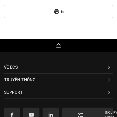
print
In
keyboard_capslock
VỀ ECS
TRUYỀN THÔNG
SUPPORT
INQUIR