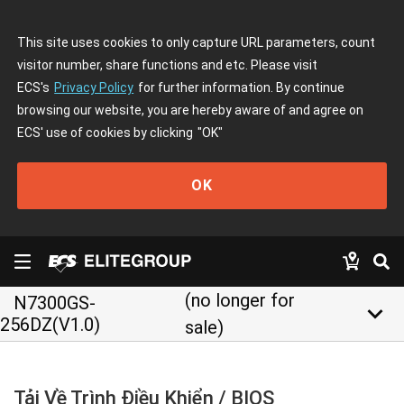
This site uses cookies to only capture URL parameters, count
visitor number, share functions and etc. Please visit
ECS's
Privacy Policy
for further information. By continue
browsing our website, you are hereby aware of and agree on
ECS' use of cookies by clicking
"OK"
OK
(no longer for
N7300GS-
keyboard_arrow_down
256DZ(V1.0)
sale)
Tải Về Trình Điều Khiển / BIOS