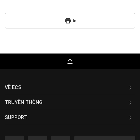
print
In
keyboard_capslock
VỀ ECS
TRUYỀN THÔNG
SUPPORT