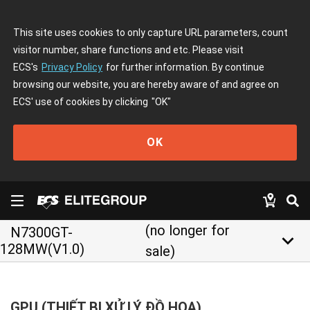
This site uses cookies to only capture URL parameters, count
visitor number, share functions and etc. Please visit
ECS's
Privacy Policy
for further information. By continue
browsing our website, you are hereby aware of and agree on
ECS' use of cookies by clicking
"OK"
OK
(no longer for
N7300GT-
keyboard_arrow_down
128MW(V1.0)
sale)
GPU (THIẾT BỊ XỬ LÝ ĐỒ HOẠ)