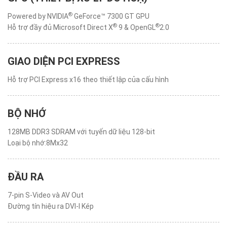
®
Powered by NVIDIA
GeForce™ 7300 GT GPU
®
®
Hỗ trợ đầy đủ Microsoft Direct X
9 & OpenGL
2.0
GIAO DIỆN PCI EXPRESS
Hỗ trợ PCI Express x16 theo thiết lập của cấu hình
BỘ NHỚ
128MB DDR3 SDRAM với tuyến dữ liệu 128-bit
Loại bộ nhớ:8Mx32
ĐẦU RA
7-pin S-Video và AV Out
Đường tín hiệu ra DVI-I Kép