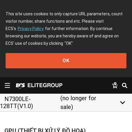
This site uses cookies to only capture URL parameters, count
visitor number, share functions and etc. Please visit
ECS's
Privacy Policy
for further information. By continue
browsing our website, you are hereby aware of and agree on
ECS' use of cookies by clicking
"OK"
OK
(no longer for
N7300LE-
keyboard_arrow_down
128TT(V1.0)
sale)
GPU (THIẾT BỊ XỬ LÝ ĐỒ HOẠ)