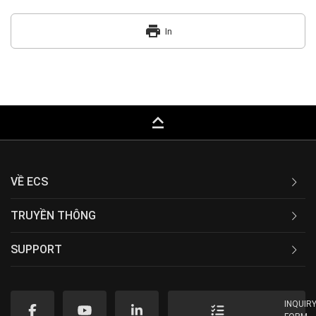
print
In
keyboard_capslock
VỀ ECS
TRUYỀN THÔNG
SUPPORT
INQUIR