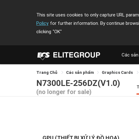
This site uses cookies to only capture URL parame
Policy
for further information. By continue brows
clicking
"OK"
Các sản
Trang Chủ
Các sản phẩm
Graphics Cards
N7300LE-256DZ(V1.0)
(no longer for sale)
GPU (THIẾT BỊ XỬ LÝ ĐỒ HOẠ)