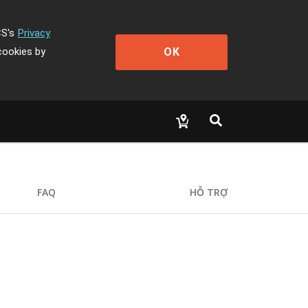
CS's
Privacy
OK
cookies by
FAQ
HỖ TRỢ