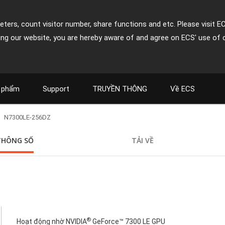
ters, count visitor number, share functions and etc. Please visit E
ing our website, you are hereby aware of and agree on ECS' use of 
 phẩm
Support
TRUYỀN THÔNG
Về ECS
N7300LE-256DZ
THÔNG SỐ
TẢI VỀ
®
Hoạt động nhờ NVIDIA
GeForce™ 7300 LE GPU