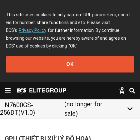
This site uses cookies to only capture URL parameters, count
visitor number, share functions and etc. Please visit
ECS's
Privacy Policy
for further information. By continue
browsing our website, you are hereby aware of and agree on
ECS' use of cookies by clicking
"OK"
OK
(no longer for
N7600GS-
keyboard_arrow_down
256DT(V1.0)
sale)
GPU (THIẾT BỊ XỬ LÝ ĐỒ HOẠ)