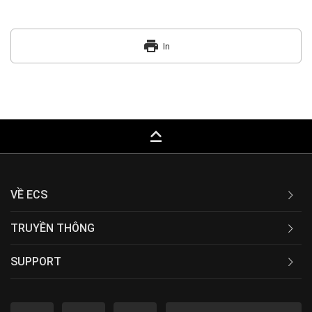
print
In
keyboard_capslock
VỀ ECS
TRUYỀN THÔNG
SUPPORT