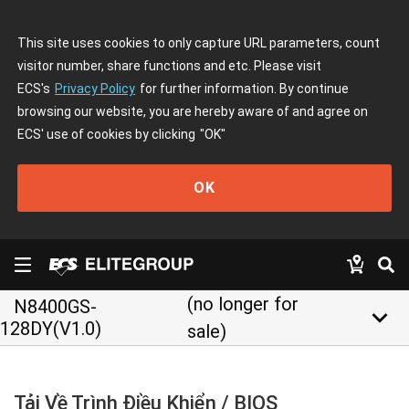
This site uses cookies to only capture URL parameters, count
visitor number, share functions and etc. Please visit
ECS's
Privacy Policy
for further information. By continue
browsing our website, you are hereby aware of and agree on
ECS' use of cookies by clicking
"OK"
OK
(no longer for
N8400GS-
keyboard_arrow_down
128DY(V1.0)
sale)
Tải Về Trình Điều Khiển / BIOS