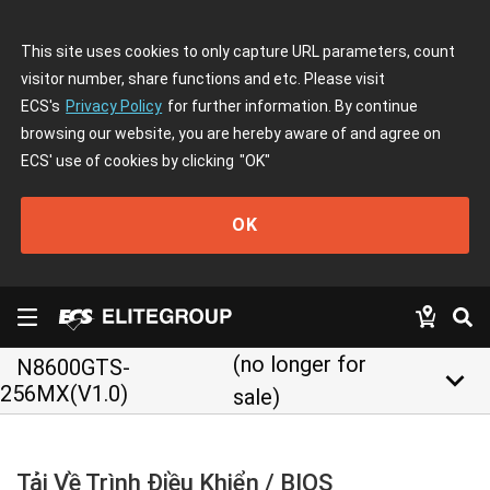
This site uses cookies to only capture URL parameters, count
visitor number, share functions and etc. Please visit
ECS's
Privacy Policy
for further information. By continue
browsing our website, you are hereby aware of and agree on
ECS' use of cookies by clicking
"OK"
OK
(no longer for
N8600GTS-
keyboard_arrow_down
256MX(V1.0)
sale)
Tải Về Trình Điều Khiển / BIOS