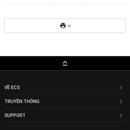
print
In
keyboard_capslock
VỀ ECS
TRUYỀN THÔNG
SUPPORT