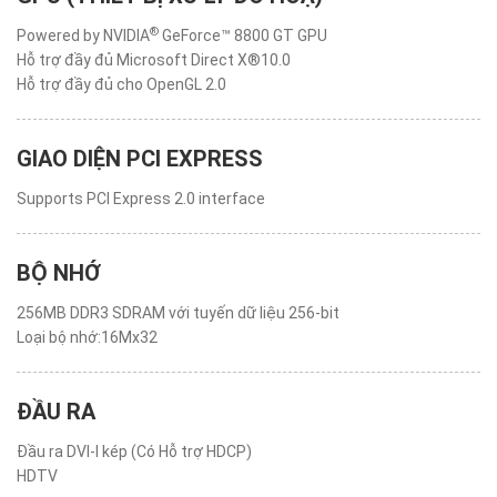
®
Powered by NVIDIA
GeForce™ 8800 GT GPU
Hỗ trợ đầy đủ Microsoft Direct X®10.0
Hỗ trợ đầy đủ cho OpenGL 2.0
GIAO DIỆN PCI EXPRESS
Supports PCI Express 2.0 interface
BỘ NHỚ
256MB DDR3 SDRAM với tuyến dữ liệu 256-bit
Loại bộ nhớ:16Mx32
ĐẦU RA
Đầu ra DVI-I kép (Có Hỗ trợ HDCP)
HDTV