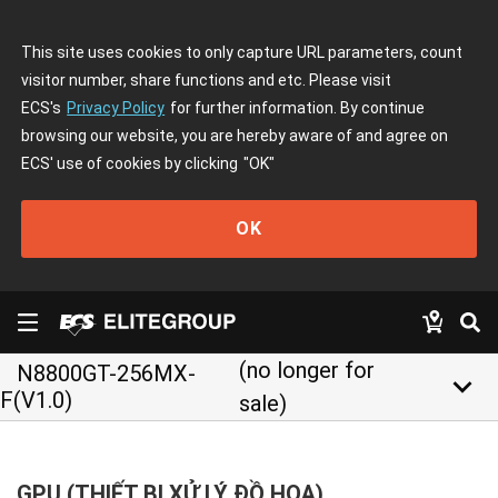
This site uses cookies to only capture URL parameters, count
visitor number, share functions and etc. Please visit
ECS's
Privacy Policy
for further information. By continue
browsing our website, you are hereby aware of and agree on
ECS' use of cookies by clicking
"OK"
OK
(no longer for
N8800GT-256MX-
keyboard_arrow_down
F(V1.0)
sale)
GPU (THIẾT BỊ XỬ LÝ ĐỒ HOẠ)