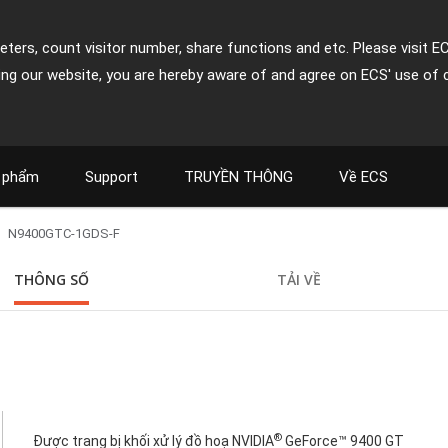
ters, count visitor number, share functions and etc. Please visit E
ing our website, you are hereby aware of and agree on ECS' use of 
 phẩm
Support
TRUYỀN THÔNG
Về ECS
N9400GTC-1GDS-F
THÔNG SỐ
TẢI VỀ
®
Được trang bị khối xử lý đồ hoạ NVIDIA
GeForce™ 9400 GT