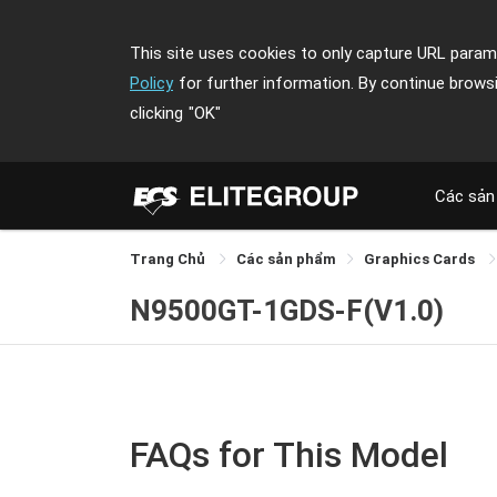
This site uses cookies to only capture URL parame
Policy
for further information. By continue brows
clicking
"OK"
Các sản
Trang Chủ
Các sản phẩm
Graphics Cards
N9500GT-1GDS-F(V1.0)
FAQs for This Model