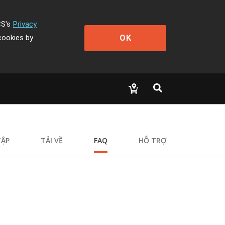
CS's
Privacy
OK
cookies by
TẬP
TẢI VỀ
FAQ
HỖ TRỢ