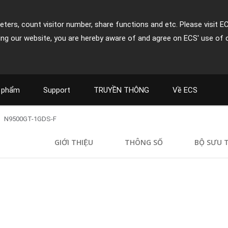
ters, count visitor number, share functions and etc. Please visit E
ing our website, you are hereby aware of and agree on ECS' use of 
 phẩm
Support
TRUYỀN THÔNG
Về ECS
N9500GT-1GDS-F
GIỚI THIỆU
THÔNG SỐ
BỘ SƯU 