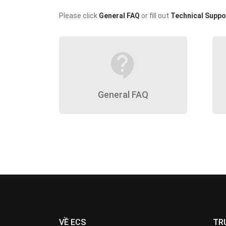
Please click
General FAQ
or fill out
Technical Suppo
contact_support
General FAQ
VỀ ECS
TR