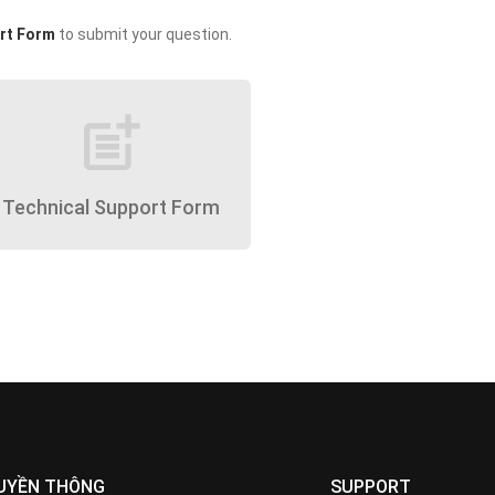
rt Form
to submit your question.
post_add
Technical Support Form
UYỀN THÔNG
SUPPORT