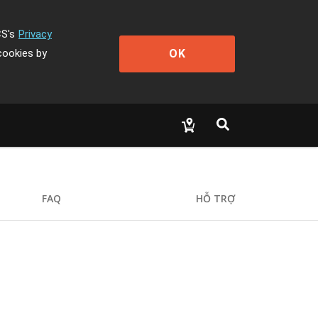
CS's
Privacy
OK
cookies by
FAQ
HỖ TRỢ