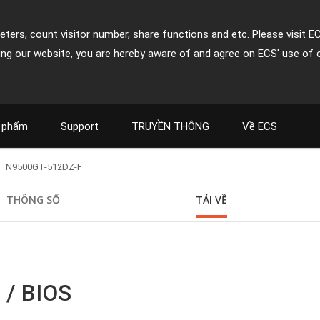
ters, count visitor number, share functions and etc. Please visit E
ing our website, you are hereby aware of and agree on ECS' use of 
 phẩm
Support
TRUYỀN THÔNG
Về ECS
N9500GT-512DZ-F
THÔNG SỐ
TẢI VỀ
 / BIOS