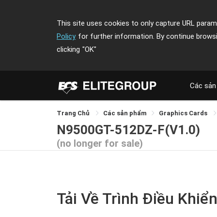
This site uses cookies to only capture URL parame
Policy
for further information. By continue brows
clicking
"OK"
Các sản
Trang Chủ
Các sản phẩm
Graphics Cards
N9500GT-512DZ-F(V1.0)
(no longer for sale)
Tải Về Trình Điều Khiển