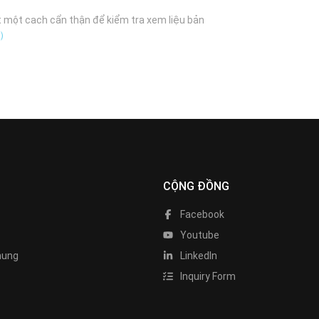
t một cach cẩn thận để kiểm tra xem liệu bản
B）
CỘNG ĐỒNG
Facebook
Youtube
hung
LinkedIn
Inquiry Form