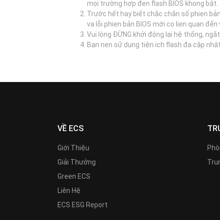
mọi trường hợp đen flash BIOS khong bật.
Trước hết hay biết chắc chắn số phien bả
va lỗi phien bản BIOS mới co lien quan đế
Vui lòng ĐỪNG khởi động lại hệ thống, ngắt
Bạn nen sử dụng tiện ich flash đa cập nhậ
VỀ ECS
TR
Giới Thiệu
Phò
Giải Thưởng
Trun
Green ECS
Liên Hệ
ECS ESG Report