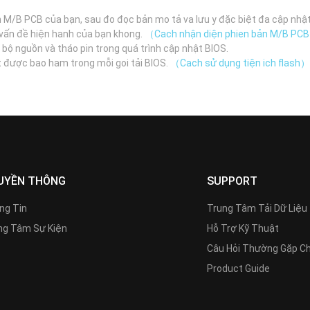
n M/B PCB của bạn, sau đo đọc bản mo tả va lưu y đặc biệt đa cập nhậ
n vấn đề hiện hanh của bạn khong.
（Cach nhận diện phien bản M/B PC
 bộ nguồn và tháo pin trong quá trình cập nhật BIOS.
t được bao ham trong mỗi goi tải BIOS.
（Cach sử dụng tiện ich flash）
UYỀN THÔNG
SUPPORT
ng Tin
Trung Tâm Tải Dữ Liệu
g Tâm Sự Kiện
Hỗ Trợ Kỹ Thuật
Câu Hỏi Thường Gặp C
Product Guide