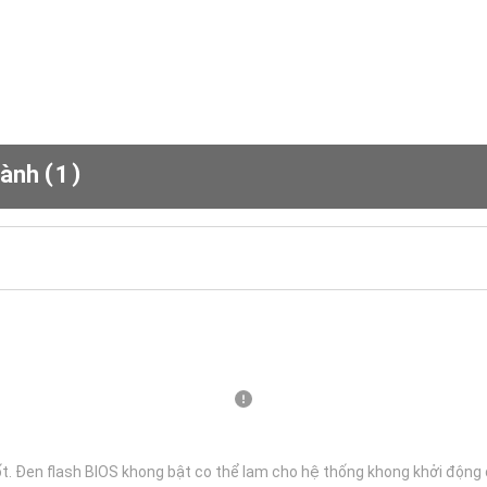
(
)
Hành
1
t. Đen flash BIOS khong bật co thể lam cho hệ thống khong khởi động