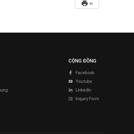
print
In
CỘNG ĐỒNG
Facebook
Youtube
hung
LinkedIn
Inquiry Form