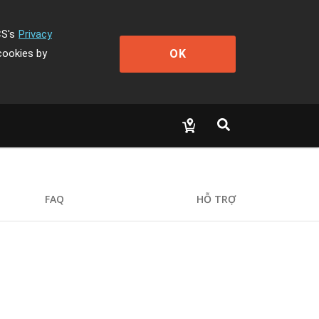
CS's
Privacy
OK
cookies by
FAQ
HỖ TRỢ