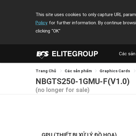
This site uses cookies to only capture URL parame
Policy
for further information. By continue brows
clicking
"OK"
Các sản
Trang Chủ
Các sản phẩm
Graphics Cards
NBGTS250-1GMU-F(V1.0)
(no longer for sale)
GPU (THIẾT BỊ XỬ LÝ ĐỒ HOẠ)