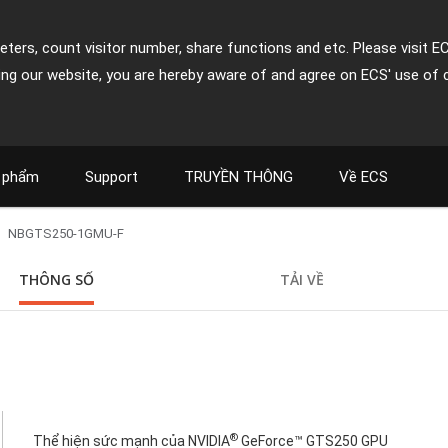
ters, count visitor number, share functions and etc. Please visit E
ing our website, you are hereby aware of and agree on ECS' use of 
 phẩm
Support
TRUYỀN THÔNG
Về ECS
NBGTS250-1GMU-F
THÔNG SỐ
TẢI VỀ
®
Thể hiện sức mạnh của NVIDIA
GeForce™ GTS250 GPU