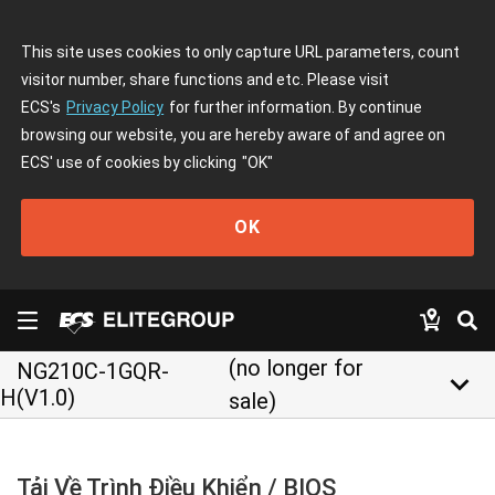
This site uses cookies to only capture URL parameters, count
visitor number, share functions and etc. Please visit
ECS's
Privacy Policy
for further information. By continue
browsing our website, you are hereby aware of and agree on
ECS' use of cookies by clicking
"OK"
OK
(no longer for
NG210C-1GQR-
keyboard_arrow_down
H(V1.0)
sale)
Tải Về Trình Điều Khiển / BIOS