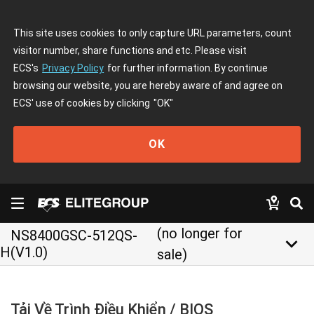
This site uses cookies to only capture URL parameters, count
visitor number, share functions and etc. Please visit
ECS's
Privacy Policy
for further information. By continue
browsing our website, you are hereby aware of and agree on
ECS' use of cookies by clicking
"OK"
OK
(no longer for
NS8400GSC-512QS-
keyboard_arrow_down
H(V1.0)
sale)
Tải Về Trình Điều Khiển / BIOS