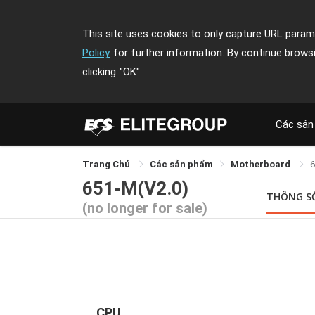
This site uses cookies to only capture URL parame
Policy
for further information. By continue brows
clicking
"OK"
Các sản
Trang Chủ
Các sản phẩm
Motherboard
651-M(V2.0)
THÔNG S
(no longer for sale)
CPU