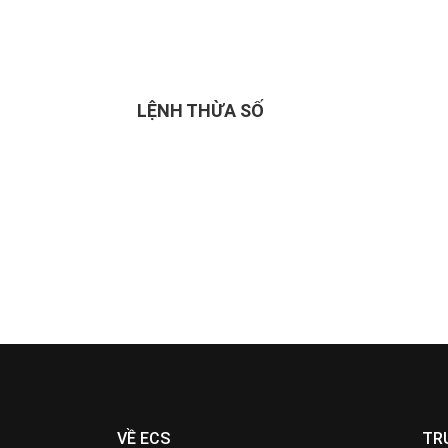
LỆNH THỪA SỐ
VỀ ECS
TR