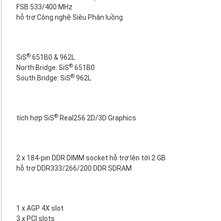
FSB 533/400 MHz
hỗ trợ Công nghệ Siêu Phân luồng
®
SiS
651B0 & 962L
®
North Bridge: SiS
651B0
®
South Bridge: SiS
962L
®
tích hợp SiS
Real256 2D/3D Graphics
2 x 184-pin DDR DIMM socket hỗ trợ lên tới 2 GB
hỗ trợ DDR333/266/200 DDR SDRAM
1 x AGP 4X slot
3 x PCI slots