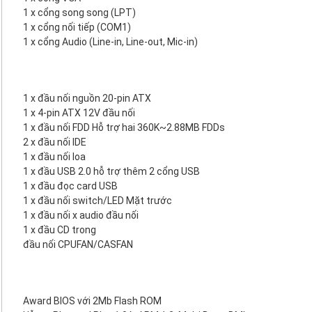
1 x cổng song song (LPT)
1 x cổng nối tiếp (COM1)
1 x cổng Audio (Line-in, Line-out, Mic-in)
1 x đầu nối nguồn 20-pin ATX
1 x 4-pin ATX 12V đầu nối
1 x đầu nối FDD Hỗ trợ hai 360K~2.88MB FDDs
2 x đầu nối IDE
1 x đầu nối loa
1 x đầu USB 2.0 hỗ trợ thêm 2 cổng USB
1 x đầu đọc card USB
1 x đầu nối switch/LED Mặt trước
1 x đầu nối x audio đầu nối
1 x đầu CD trong
đầu nối CPUFAN/CASFAN
Award BIOS với 2Mb Flash ROM