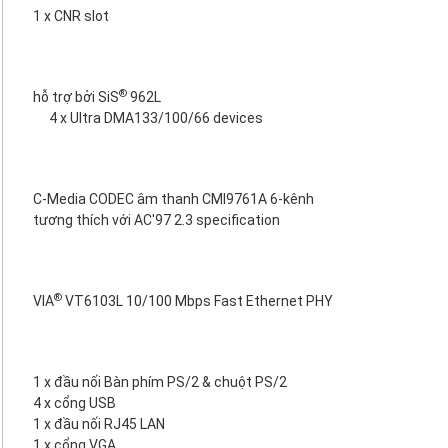
1 x CNR slot
®
hỗ trợ bởi SiS
962L
4 x Ultra DMA133/100/66 devices
C-Media CODEC âm thanh CMI9761A 6-kênh
tương thích với AC'97 2.3 specification
®
VIA
VT6103L 10/100 Mbps Fast Ethernet PHY
1 x đầu nối Bàn phím PS/2 & chuột PS/2
4 x cổng USB
1 x đầu nối RJ45 LAN
1 x cổng VGA