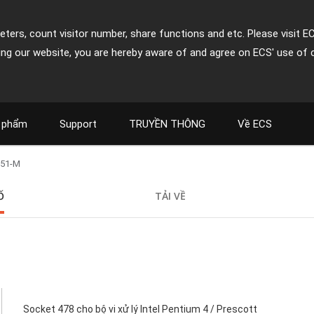
ters, count visitor number, share functions and etc. Please visit E
ing our website, you are hereby aware of and agree on ECS' use of 
 phẩm
Support
TRUYỀN THÔNG
Về ECS
651-M
Ố
TẢI VỀ
Socket 478 cho bộ vi xử lý Intel Pentium 4 / Prescott