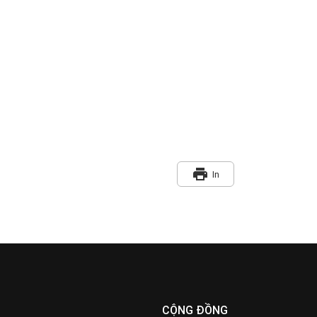
print
In
CỘNG ĐỒNG