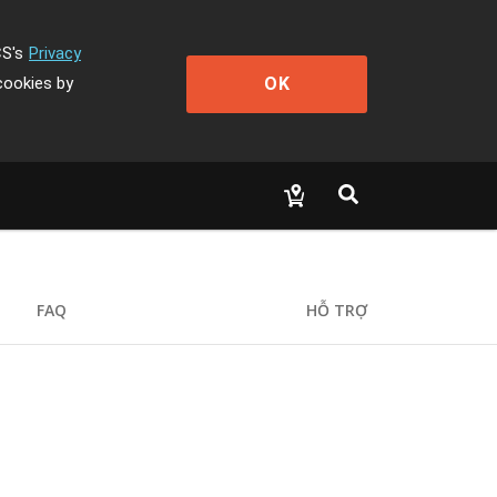
CS's
Privacy
OK
cookies by
FAQ
HỖ TRỢ