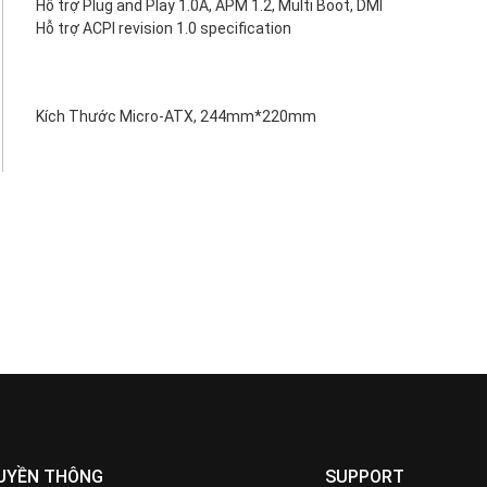
Hỗ trợ Plug and Play 1.0A, APM 1.2, Multi Boot, DMI
Hỗ trợ ACPI revision 1.0 specification
Kích Thước Micro-ATX, 244mm*220mm
UYỀN THÔNG
SUPPORT