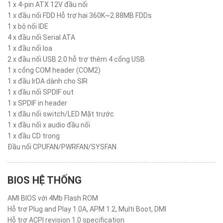
1 x 4-pin ATX 12V đầu nối
1 x đầu nối FDD Hỗ trợ hai 360K~2.88MB FDDs
1 x bộ nối IDE
4 x đầu nối Serial ATA
1 x đầu nối loa
2 x đầu nối USB 2.0 hỗ trợ thêm 4 cổng USB
1 x cổng COM header (COM2)
1 x đầu IrDA dành cho SIR
1 x đầu nối SPDIF out
1 x SPDIF in header
1 x đầu nối switch/LED Mặt trước
1 x đầu nối x audio đầu nối
1 x đầu CD trong
Đầu nối CPUFAN/PWRFAN/SYSFAN
BIOS HỆ THỐNG
AMI BIOS với 4Mb Flash ROM
Hỗ trợ Plug and Play 1.0A, APM 1.2, Multi Boot, DMI
Hỗ trợ ACPI revision 1.0 specification