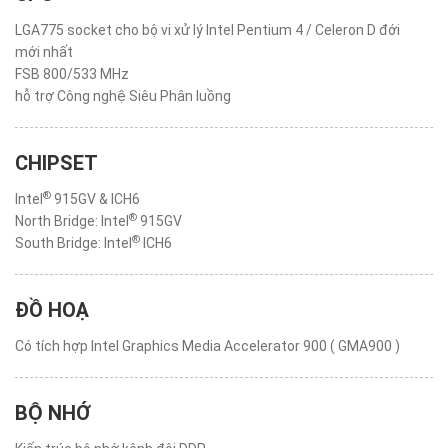
LGA775 socket cho bộ vi xử lý Intel Pentium 4 / Celeron D đới
mới nhất
FSB 800/533 MHz
hỗ trợ Công nghệ Siêu Phân luồng
CHIPSET
®
Intel
915GV & ICH6
®
North Bridge: Intel
915GV
®
South Bridge: Intel
ICH6
ĐỒ HOẠ
Có tích hợp Intel Graphics Media Accelerator 900 ( GMA900 )
BỘ NHỚ