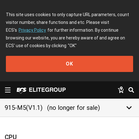
This site uses cookies to only capture URL parameters, count
visitor number, share functions and etc. Please visit
ECS's
Privacy Policy
for further information. By continue
browsing our website, you are hereby aware of and agree on
ECS' use of cookies by clicking
"OK"
OK
keyboard_arrow_down
915-M5(V1.1)
(no longer for sale)
CPU