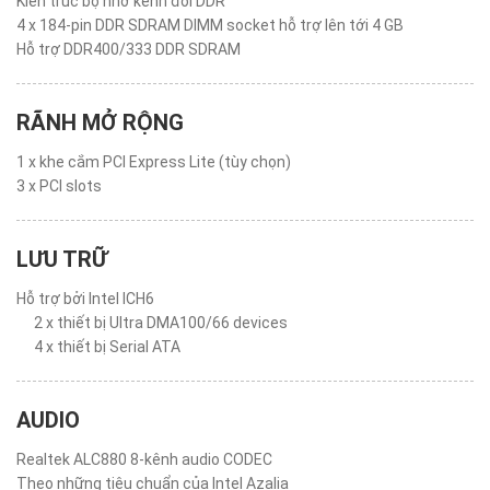
Kiến trúc bộ nhớ kênh đôi DDR
4 x 184-pin DDR SDRAM DIMM socket hỗ trợ lên tới 4 GB
Hỗ trợ DDR400/333 DDR SDRAM
RÃNH MỞ RỘNG
1 x khe cắm PCI Express Lite (tùy chọn)
3 x PCI slots
LƯU TRỮ
Hỗ trợ bởi Intel ICH6
2 x thiết bị Ultra DMA100/66 devices
4 x thiết bị Serial ATA
AUDIO
Realtek ALC880 8-kênh audio CODEC
Theo những tiêu chuẩn của Intel Azalia