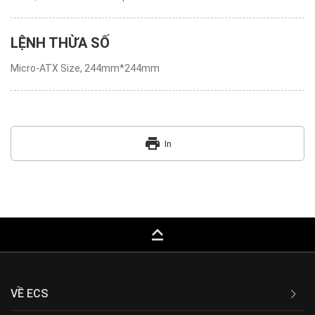
LỆNH THỪA SỐ
Micro-ATX Size, 244mm*244mm
print
In
keyboard_capslock
VỀ ECS