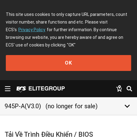
This site uses cookies to only capture URL parameters, count
visitor number, share functions and etc. Please visit
ECS's
Privacy Policy
for further information. By continue
browsing our website, you are hereby aware of and agree on
ECS' use of cookies by clicking
"OK"
OK
keyboard_arrow_down
945P-A(V3.0)
(no longer for sale)
Tải Về Trình Điều Khiển / BIOS