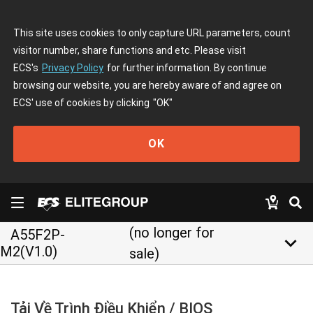
This site uses cookies to only capture URL parameters, count
visitor number, share functions and etc. Please visit
ECS's
Privacy Policy
for further information. By continue
browsing our website, you are hereby aware of and agree on
ECS' use of cookies by clicking
"OK"
OK
(no longer for
A55F2P-
keyboard_arrow_down
M2(V1.0)
sale)
Tải Về Trình Điều Khiển / BIOS