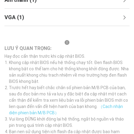
VGA
(
1
)
LƯU Ý QUAN TRỌNG:
Hay đọc cẩn thận trước khi cập nhật BIOS.
Khong cập nhật BIOS nếu hệ thống chạy tốt. Đen flash BIOS
khong bật co thể lam cho hệ thống khong khởi động được. Nha
sản xuất khong chịu trach nhiệm về mọi trường hợp đen flash
BIOS khong bật.
Trước hết hay biết chắc chắn số phien bản M/B PCB của bạn,
sau đo đọc bản mo tả va lưu y đặc biệt đa cập nhật một cach
cẩn thận để kiểm tra xem liệu bản va lỗi phien bản BIOS mới co
lien quan đến vấn đề hiện hanh của bạn khong.
（Cach nhận
diện phien bản M/B PCB）
Vui lòng ĐỪNG khởi động lại hệ thống, ngắt bộ nguồn và tháo
pin trong quá trình cập nhật BIOS.
Bạn nen sử dụng tiện ich flash đa cập nhật được bao ham