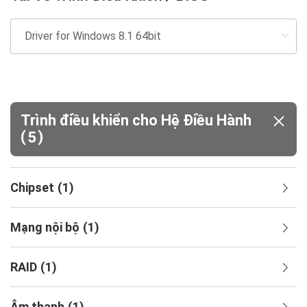
Trình điều khiển cho Hệ Điều Hành
(
)
5
Chipset
(
1
)
Mạng nội bộ
(
1
)
RAID
(
1
)
Âm thanh
(
1
)