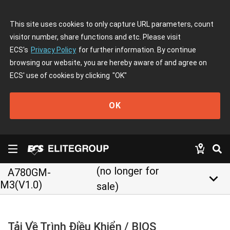
This site uses cookies to only capture URL parameters, count
visitor number, share functions and etc. Please visit
ECS's
Privacy Policy
for further information. By continue
browsing our website, you are hereby aware of and agree on
ECS' use of cookies by clicking
"OK"
OK
(no longer for
A780GM-
keyboard_arrow_down
M3(V1.0)
sale)
Tải Về Trình Điều Khiển / BIOS