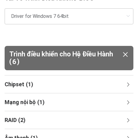
Trình điều khiển cho Hệ Điều Hành
(
)
6
Chipset
(
1
)
Mạng nội bộ
(
1
)
RAID
(
2
)
Âm thanh
(
1
)