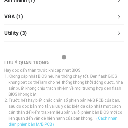
VGA
(
1
)
Utility
(
3
)
LƯU Ý QUAN TRỌNG:
Hay đọc cẩn thận trước khi cập nhật BIOS.
Khong cập nhật BIOS nếu hệ thống chạy tốt. Đen flash BIOS
khong bật co thể lam cho hệ thống khong khởi động được. Nha
sản xuất khong chịu trach nhiệm về mọi trường hợp đen flash
BIOS khong bật.
Trước hết hay biết chắc chắn số phien bản M/B PCB của bạn,
sau đo đọc bản mo tả va lưu y đặc biệt đa cập nhật một cach
cẩn thận để kiểm tra xem liệu bản va lỗi phien bản BIOS mới co
lien quan đến vấn đề hiện hanh của bạn khong.
（Cach nhận
diện phien bản M/B PCB）