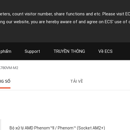
ters, count visitor number, share functions and etc. Please visit E
ing our website, you are hereby aware of and agree on ECS' use of 
 phẩm
Support
TRUYỀN THÔNG
Về ECS
A780VM-M2
G SỐ
TẢI VỀ
Bộ xử lý AMD Phenom™II / Phenom™ (Socket AM2+)