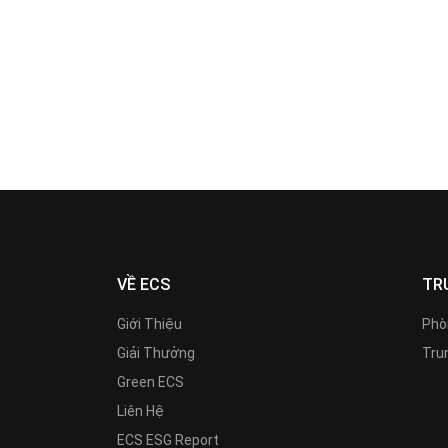
VỀ ECS
TR
Giới Thiệu
Phò
Giải Thưởng
Trun
Green ECS
Liên Hệ
ECS ESG Report