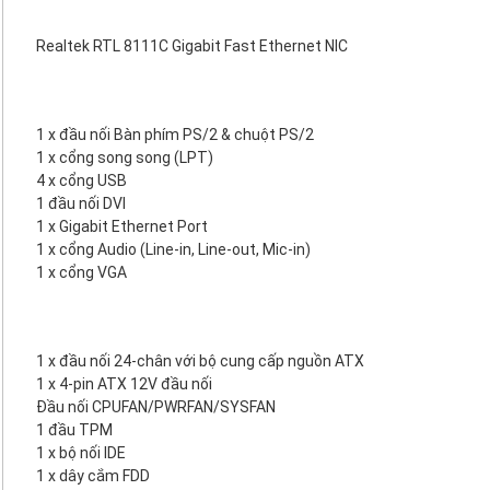
Realtek RTL 8111C Gigabit Fast Ethernet NIC
1 x đầu nối Bàn phím PS/2 & chuột PS/2
1 x cổng song song (LPT)
4 x cổng USB
1 đầu nối DVI
1 x Gigabit Ethernet Port
1 x cổng Audio (Line-in, Line-out, Mic-in)
1 x cổng VGA
1 x đầu nối 24-chân với bộ cung cấp nguồn ATX
1 x 4-pin ATX 12V đầu nối
Đầu nối CPUFAN/PWRFAN/SYSFAN
1 đầu TPM
1 x bộ nối IDE
1 x dây cắm FDD