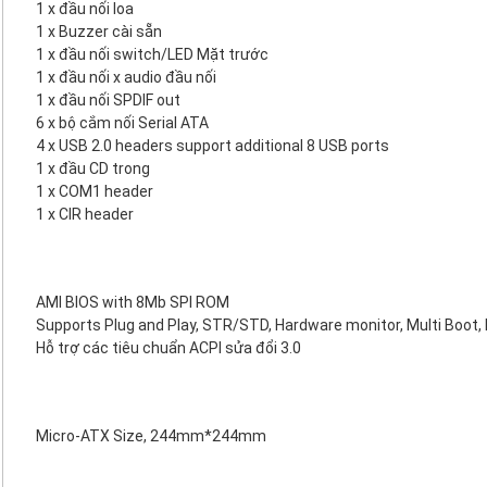
1 x đầu nối loa
1 x Buzzer cài sẵn
1 x đầu nối switch/LED Mặt trước
1 x đầu nối x audio đầu nối
1 x đầu nối SPDIF out
6 x bộ cắm nối Serial ATA
4 x USB 2.0 headers support additional 8 USB ports
1 x đầu CD trong
1 x COM1 header
1 x CIR header
AMI BIOS with 8Mb SPI ROM
Supports Plug and Play, STR/STD, Hardware monitor, Multi Boot
Hỗ trợ các tiêu chuẩn ACPI sửa đổi 3.0
Micro-ATX Size, 244mm*244mm