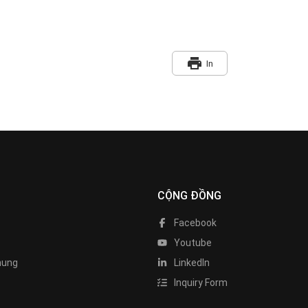
print
In
CỘNG ĐỒNG
Facebook
Youtube
hung
LinkedIn
Inquiry Form