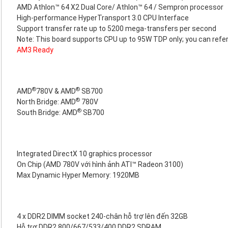
AMD Athlon™ 64 X2 Dual Core/ Athlon™ 64 / Sempron processor
High-performance HyperTransport 3.0 CPU Interface
Support transfer rate up to 5200 mega-transfers per second
Note: This board supports CPU up to 95W TDP only; you can refer
AM3 Ready
®
®
AMD
780V & AMD
SB700
®
North Bridge: AMD
780V
®
South Bridge: AMD
SB700
Integrated DirectX 10 graphics processor
On Chip (AMD 780V với hình ảnh ATI™ Radeon 3100)
Max Dynamic Hyper Memory: 1920MB
4 x DDR2 DIMM socket 240-chân hỗ trợ lên đến 32GB
Hỗ trợ DDR2 800/667/533/400 DDR2 SDRAM