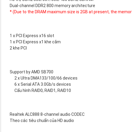
Dual-channel DDR2 800 memory architecture
* (Due to the DRAM maximum size is 2GB at present, the memor
1 x PCI Express x16 slot
1 x PCI Express x1 khe cắm
2 khe PCI
Support by AMD SB700
2 x Ultra DMA133/100/66 devices
6 x Serial ATA 3.0Gb/s devices
Cấu hình RAID0, RAID1, RAID10
Realtek ALC888 8-channel audio CODEC
Theo các tiêu chuẩn của HD audio