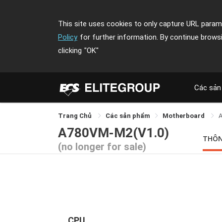
This site uses cookies to only capture URL parame
Policy
for further information. By continue brows
clicking
"OK"
Các sản
Trang Chủ
Các sản phẩm
Motherboard
A780VM-M2(V1.0)
THÔN
(no longer for sale)
CPU