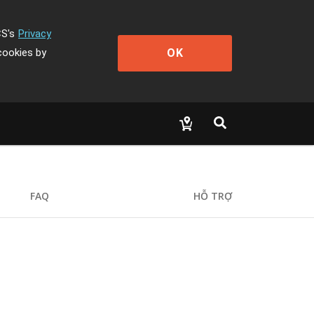
CS's
Privacy
OK
cookies by
FAQ
HỖ TRỢ