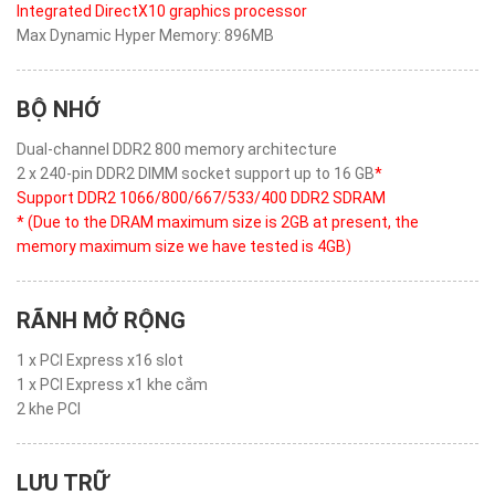
Integrated DirectX10 graphics processor
Max Dynamic Hyper Memory: 896MB
BỘ NHỚ
Dual-channel DDR2 800 memory architecture
2 x 240-pin DDR2 DIMM socket support up to 16 GB
*
Support DDR2 1066/800/667/533/400 DDR2 SDRAM
* (Due to the DRAM maximum size is 2GB at present, the
memory maximum size we have tested is 4GB)
RÃNH MỞ RỘNG
1 x PCI Express x16 slot
1 x PCI Express x1 khe cắm
2 khe PCI
LƯU TRỮ