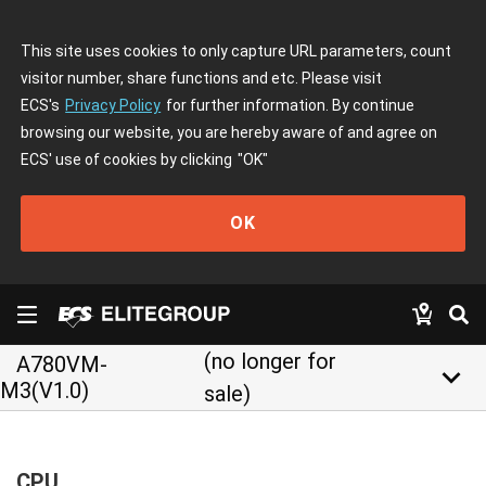
This site uses cookies to only capture URL parameters, count
visitor number, share functions and etc. Please visit
ECS's
Privacy Policy
for further information. By continue
browsing our website, you are hereby aware of and agree on
ECS' use of cookies by clicking
"OK"
OK
(no longer for
A780VM-
keyboard_arrow_down
M3(V1.0)
sale)
CPU