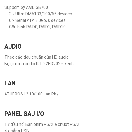
Support by AMD SB700
2 x Ultra DMA133/100/66 devices
6 x Serial ATA 3.0Gb/s devices
Cấu hình RAID0, RAID1, RAID10
AUDIO
Theo các tiêu chuẩn của HD audio
Bộ giải mã audio IDT 92HD202 6 kênh
LAN
ATHEROS L2 10/100 Lan Phy
PANEL SAU I/O
1 x đầu nối Bàn phím PS/2 & chuột PS/2
4 x cổng USB