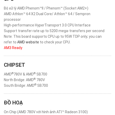
Bộ xử lý AMD Phenom™II / Phenom™ (Socket AM2+)
AMD Athlon™ 64 X2 Dual Core/ Athlon™ 64 / Sempron
processor
High-performance HyperTransport 3.0 CPU Interface
Support transfer rate up to 5200 mega-transfers per second
Note: This board supports CPU up to 95W TDP only; you can
refer to
AMD website
to check your CPU.
AM3 Ready
CHIPSET
®
®
AMD
780V & AMD
SB700
®
North Bridge: AMD
780V
®
South Bridge: AMD
SB700
ĐỒ HOẠ
On Chip (AMD 780V với hình ảnh ATI™ Radeon 3100)