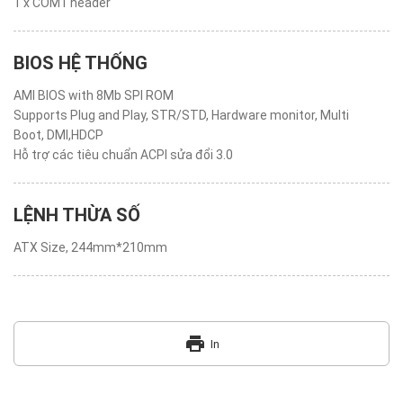
1 x COM1 header
BIOS HỆ THỐNG
AMI BIOS with 8Mb SPI ROM
Supports Plug and Play, STR/STD, Hardware monitor, Multi
Boot, DMI,HDCP
Hỗ trợ các tiêu chuẩn ACPI sửa đổi 3.0
LỆNH THỪA SỐ
ATX Size, 244mm*210mm
print
In