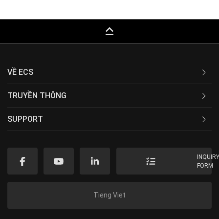
keyboard_capslock
VỀ ECS
TRUYỀN THÔNG
SUPPORT
INQUIR
FORM
Tieng Viet