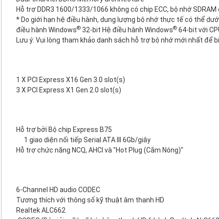
Hỗ trợ DDR3 1600/1333/1066 không có chip ECC, bộ nhớ SDRAM đã
* Do giới hạn hệ điều hành, dung lượng bộ nhớ thực tế có thể d
®
®
điều hành Windows
32-bit Hệ điều hành Windows
64-bit với CP
Lưu ý: Vui lòng tham khảo danh sách hỗ trợ bộ nhớ mới nhất để bi
1 X PCI Express X16 Gen 3.0 slot(s)
3 X PCI Express X1 Gen 2.0 slot(s)
Hỗ trợ bởi Bộ chip Express B75
1 giao diện nối tiếp Serial ATA III 6Gb/giây
Hỗ trợ chức năng NCQ, AHCI và "Hot Plug (Cắm Nóng)"
6-Channel HD audio CODEC
Tương thích với thông số kỹ thuật âm thanh HD
Realtek ALC662