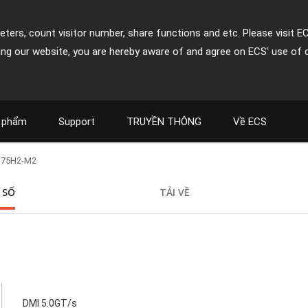
ters, count visitor number, share functions and etc. Please visit E
ing our website, you are hereby aware of and agree on ECS' use of 
 phẩm
Support
TRUYỀN THÔNG
Về ECS
B75H2-M2
 SỐ
TẢI VỀ
DMI 5.0GT/s