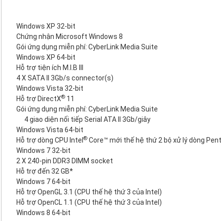
Windows XP 32-bit
Chứng nhận Microsoft Windows 8
Gói ứng dụng miễn phí: CyberLink Media Suite
Windows XP 64-bit
Hỗ trợ tiện ích M.I.B III
4 X SATA II 3Gb/s connector(s)
Windows Vista 32-bit
®
Hỗ trợ DirectX
11
Gói ứng dụng miễn phí: CyberLink Media Suite
4 giao diện nối tiếp Serial ATA II 3Gb/giây
Windows Vista 64-bit
®
Hỗ trợ dòng CPU Intel
Core™ mới thế hệ thứ 2 bộ xử lý dòng Pe
Windows 7 32-bit
2 X 240-pin DDR3 DIMM socket
Hỗ trợ đến 32 GB*
Windows 7 64-bit
Hỗ trợ OpenGL 3.1 (CPU thế hệ thứ 3 của Intel)
Hỗ trợ OpenCL 1.1 (CPU thế hệ thứ 3 của Intel)
Windows 8 64-bit