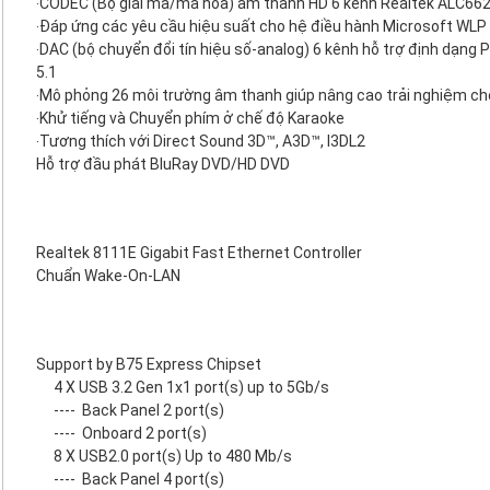
‧CODEC (Bộ giải mã/mã hóa) âm thanh HD 6 kênh Realtek ALC66
‧Đáp ứng các yêu cầu hiệu suất cho hệ điều hành Microsoft WLP 
‧DAC (bộ chuyển đổi tín hiệu số-analog) 6 kênh hỗ trợ định dạng
5.1
‧Mô phỏng 26 môi trường âm thanh giúp nâng cao trải nghiệm c
‧Khử tiếng và Chuyển phím ở chế độ Karaoke
‧Tương thích với Direct Sound 3D™, A3D™, I3DL2
Hỗ trợ đầu phát BluRay DVD/HD DVD
Realtek 8111E Gigabit Fast Ethernet Controller
Chuẩn Wake-On-LAN
Support by B75 Express Chipset
4 X USB 3.2 Gen 1x1 port(s) up to 5Gb/s
----
Back Panel 2 port(s)
----
Onboard 2 port(s)
8 X USB2.0 port(s) Up to 480 Mb/s
----
Back Panel 4 port(s)