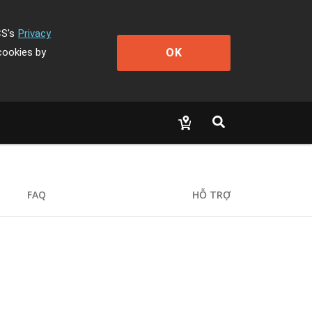
CS's
Privacy
OK
cookies by
FAQ
HỖ TRỢ