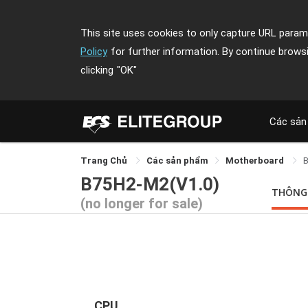
This site uses cookies to only capture URL parame
Policy
for further information. By continue brows
clicking
"OK"
Các sản
Trang Chủ
Các sản phẩm
Motherboard
B75H2-M2(V1.0)
THÔNG
(no longer for sale)
CPU