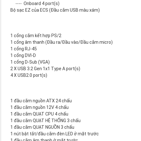
----
Onboard 4 port(s)
Bộ sạc EZ của ECS (Đầu cắm USB màu xám)
1 cổng cắm kết hợp PS/2
1 cổng âm thanh (Đầu ra/Đầu vào/Đầu cắm micro)
1 cổng RJ-45
1 cổng DVI-D
1 cổng D-Sub (VGA)
2 X USB 3.2 Gen 1x1 Type A port(s)
4 X USB2.0 port(s)
1 đầu cắm nguồn ATX 24 chấu
1 đầu cắm nguồn 12V 4 chấu
1 đầu cắm QUẠT CPU 4 chấu
1 đầu cắm QUẠT HỆ THỐNG 3 chấu
1 đầu cắm QUẠT NGUỒN 3 chấu
1 nút bật tắt/đầu cắm đèn LED ở mặt trước
1 đầu cắm âm thanh ở mặt trước