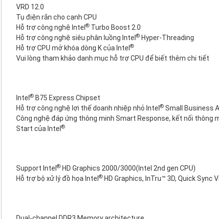
VRD 12.0
Tụ điện rắn cho cạnh CPU
®
Hỗ trợ công nghệ Intel
Turbo Boost 2.0
®
Hỗ trợ công nghệ siêu phân luồng Intel
Hyper-Threading
®
Hỗ trợ CPU mở khóa dòng K của Intel
Vui lòng tham khảo danh mục hỗ trợ CPU để biết thêm chi tiết
®
Intel
B75 Express Chipset
®
Hỗ trợ công nghệ lợi thế doanh nhiệp nhỏ Intel
Small Business 
Công nghệ đáp ứng thông minh Smart Response, kết nối thông 
®
Start của Intel
®
Support Intel
HD Graphics 2000/3000(Intel 2nd gen CPU)
®
Hỗ trợ bộ xử lý đồ họa Intel
HD Graphics, InTru™ 3D, Quick Sync V
Dual-channel DDR3 Memory architecture