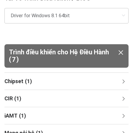
Trình điều khiển cho Hệ Điều Hành
(
)
7
Chipset
(
1
)
CIR
(
1
)
iAMT
(
1
)
Mạng nội bộ
(
1
)