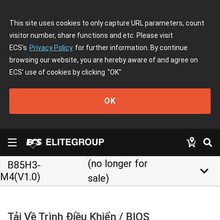
This site uses cookies to only capture URL parameters, count
visitor number, share functions and etc. Please visit
ECS's
Privacy Policy
for further information. By continue
browsing our website, you are hereby aware of and agree on
ECS' use of cookies by clicking
"OK"
OK
(no longer for
B85H3-
keyboard_arrow_down
M4(V1.0)
sale)
Tải Về Trình Điều Khiển / BIOS